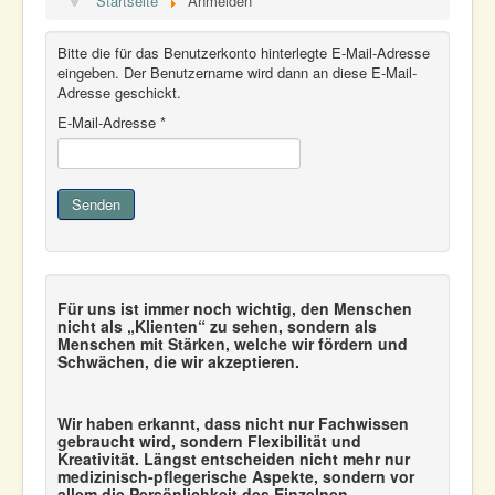
Startseite
Anmelden
Leistungen
Von Bewohnern für Bewohner
Informationen
Bitte die für das Benutzerkonto hinterlegte E-Mail-Adresse
Öffnen und Teilhabe
eingeben. Der Benutzername wird dann an diese E-Mail-
Vernetzung
Adresse geschickt.
Kontakt
E-Mail-Adresse
*
Senden
Für uns ist immer noch wichtig, den Menschen
nicht als „Klienten“ zu sehen, sondern als
Menschen mit Stärken, welche wir fördern und
Schwächen, die wir akzeptieren.
Wir haben erkannt, dass nicht nur Fachwissen
gebraucht wird, sondern Flexibilität und
Kreativität. Längst entscheiden nicht mehr nur
medizinisch-pflegerische Aspekte, sondern vor
allem die Persönlichkeit des Einzelnen.