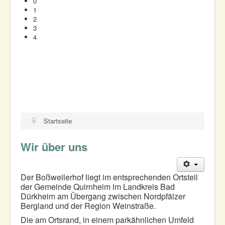
0
Leistungen
1
Von Bewohnern für Bewohner
2
Informationen
3
Öffnen und Teilhabe
4
Vernetzung
Kontakt
Startseite
Wir über uns
Der Boßweilerhof liegt im entsprechenden Ortsteil
der Gemeinde Quirnheim im Landkreis Bad
Dürkheim am Übergang zwischen Nordpfälzer
Bergland und der Region Weinstraße.
Die am Ortsrand, in einem parkähnlichen Umfeld